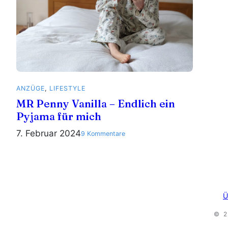
ANZÜGE
, 
LIFESTYLE
MR Penny Vanilla – Endlich ein
Pyjama für mich
7. Februar 2024
zu
9 Kommentare
MR
Penny
Vanilla
–
Endlich
Ü
ein
Pyjama
© 
für