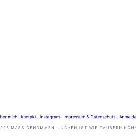
ber mich
·
Kontakt
·
Instagram
·
Impressum & Datenschutz
·
Anmeld
2026 MASS GENOMMEN – NÄHEN IST WIE ZAUBERN KÖNN