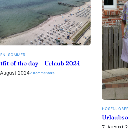
SEN
, 
SOMMER
tfit of the day – Urlaub 2024
 August 2024
zu
2 Kommentare
Outfit
of
the
day
–
Urlaub
HOSEN
, 
OBER
2024
Urlaubso
7. August 