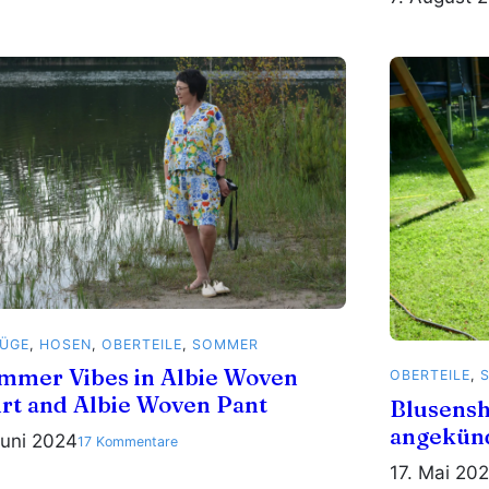
ÜGE
, 
HOSEN
, 
OBERTEILE
, 
SOMMER
mmer Vibes in Albie Woven
OBERTEILE
, 
irt and Albie Woven Pant
Blusensh
angekün
Juni 2024
zu
17 Kommentare
Summer
17. Mai 20
Vibes