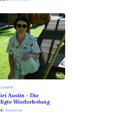
Urlaubsoutfit
nach
Burda
Style
SOMMER
irt Austin – Die
digte Wiederholung
24
zu
1 Kommentar