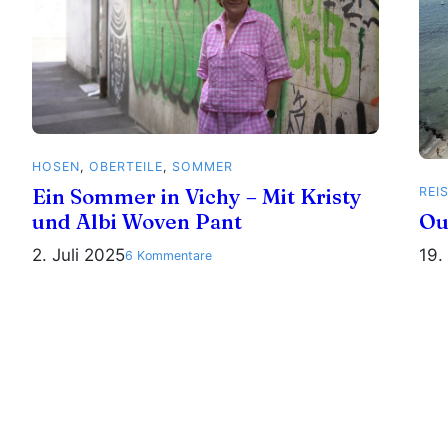
HOSEN
, 
OBERTEILE
, 
SOMMER
REI
Ein Sommer in Vichy – Mit Kristy
Ou
und Albi Woven Pant
19.
2. Juli 2025
zu
6 Kommentare
Ein
Sommer
in
Vichy
–
Mit
Kristy
und
Albi