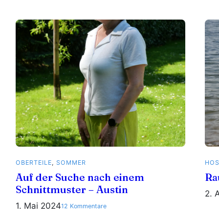
HALI
von
Named
Clothing
–
Such
a
good
feeling
OBERTEILE
, 
SOMMER
HOS
Auf der Suche nach einem
Ra
Schnittmuster – Austin
2. 
1. Mai 2024
zu
12 Kommentare
Auf