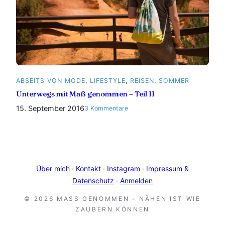
ABSEITS VON MODE
, 
LIFESTYLE
, 
REISEN
, 
SOMMER
Unterwegs mit Maß genommen – Teil II
15. September 2016
zu
3 Kommentare
Unterwegs
mit
Maß
genommen
–
Über mich
·
Kontakt
·
Instagram
·
Impressum &
Teil
Datenschutz
·
Anmelden
II
© 2026 MASS GENOMMEN – NÄHEN IST WIE Z
AUBERN KÖNNEN