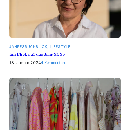
JAHRESRÜCKBLICK
, 
LIFESTYLE
Ein Blick auf das Jahr 2023
18. Januar 2024
zu
4 Kommentare
Ein
Blick
auf
das
Jahr
2023