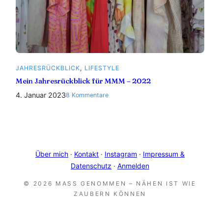
JAHRESRÜCKBLICK
, 
LIFESTYLE
Mein Jahresrückblick für MMM – 2022
4. Januar 2023
zu
8 Kommentare
Mein
Jahresrückblick
für
MMM
–
Über mich
·
Kontakt
·
Instagram
·
Impressum &
2022
Datenschutz
·
Anmelden
© 2026 MASS GENOMMEN – NÄHEN IST WIE Z
AUBERN KÖNNEN