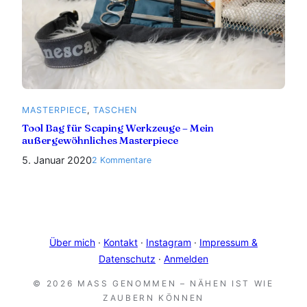
MASTERPIECE
, 
TASCHEN
Tool Bag für Scaping Werkzeuge – Mein
außergewöhnliches Masterpiece
5. Januar 2020
zu
2 Kommentare
Tool
Bag
für
Scaping
Werkzeuge
Über mich
·
Kontakt
·
Instagram
·
Impressum &
–
Datenschutz
·
Anmelden
Mein
außergewöhnliches
© 2026 MASS GENOMMEN – NÄHEN IST WIE Z
Masterpiece
AUBERN KÖNNEN