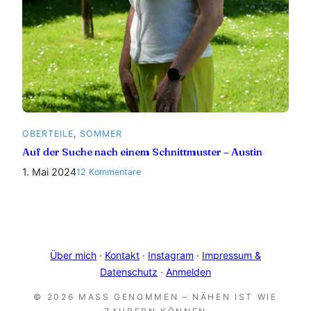
OBERTEILE
, 
SOMMER
Auf der Suche nach einem Schnittmuster – Austin
1. Mai 2024
zu
12 Kommentare
Auf
der
Suche
nach
einem
Über mich
·
Kontakt
·
Instagram
·
Impressum &
Schnittmuster
Datenschutz
·
Anmelden
–
Austin
© 2026 MASS GENOMMEN – NÄHEN IST WIE Z