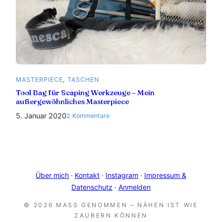
MASTERPIECE
, 
TASCHEN
Tool Bag für Scaping Werkzeuge – Mein
außergewöhnliches Masterpiece
5. Januar 2020
zu
2 Kommentare
Tool
Bag
für
Scaping
Werkzeuge
Über mich
·
Kontakt
·
Instagram
·
Impressum &
–
Datenschutz
·
Anmelden
Mein
außergewöhnliches
© 2026 MASS GENOMMEN – NÄHEN IST WIE Z
Masterpiece
AUBERN KÖNNEN