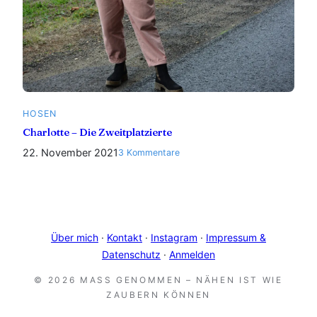
HOSEN
Charlotte – Die Zweitplatzierte
22. November 2021
zu
3 Kommentare
Charlotte
–
Die
Zweitplatzierte
Über mich
·
Kontakt
·
Instagram
·
Impressum &
Datenschutz
·
Anmelden
© 2026 MASS GENOMMEN – NÄHEN IST WIE Z
AUBERN KÖNNEN