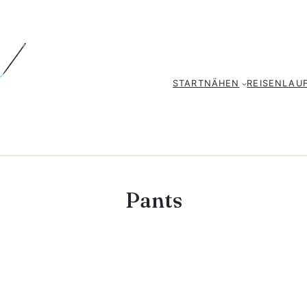
START
NÄHEN
REISEN
LAU
Pants