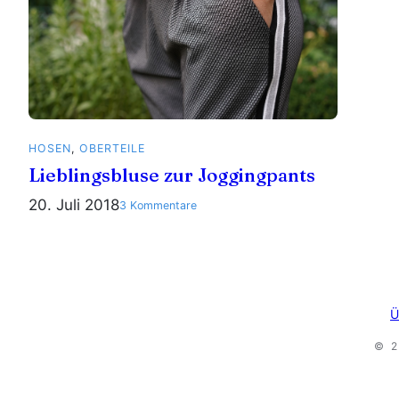
HOSEN
, 
OBERTEILE
Lieblingsbluse zur Joggingpants
20. Juli 2018
zu
3 Kommentare
Lieblingsbluse
zur
Joggingpants
Ü
© 