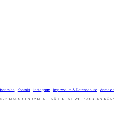
ber mich
·
Kontakt
·
Instagram
·
Impressum & Datenschutz
·
Anmeld
2026 MASS GENOMMEN – NÄHEN IST WIE ZAUBERN KÖNN