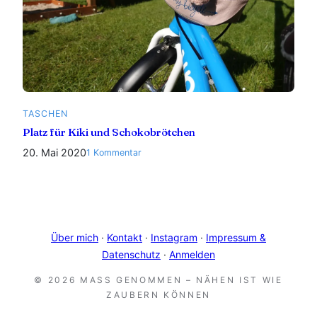
TASCHEN
Platz für Kiki und Schokobrötchen
20. Mai 2020
zu
1 Kommentar
Platz
für
Kiki
und
Schokobrötchen
Über mich
·
Kontakt
·
Instagram
·
Impressum &
Datenschutz
·
Anmelden
© 2026 MASS GENOMMEN – NÄHEN IST WIE Z
AUBERN KÖNNEN