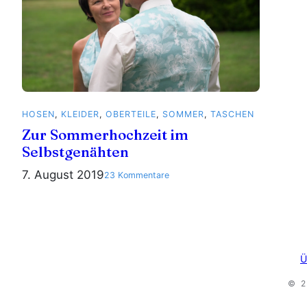
HOSEN
, 
KLEIDER
, 
OBERTEILE
, 
SOMMER
, 
TASCHEN
Zur Sommerhochzeit im
Selbstgenähten
7. August 2019
zu
23 Kommentare
Zur
Sommerhochzeit
im
Selbstgenähten
Ü
© 