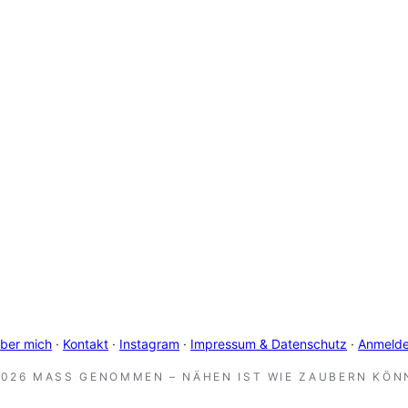
ber mich
·
Kontakt
·
Instagram
·
Impressum & Datenschutz
·
Anmeld
2026 MASS GENOMMEN – NÄHEN IST WIE ZAUBERN KÖNN