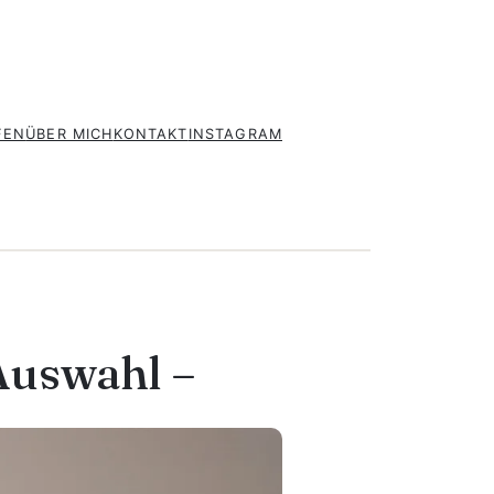
FEN
ÜBER MICH
KONTAKT
INSTAGRAM
ZU
WKSA
Auswahl –
2022
WEI
LEIDER
ZUR
AUSWAHL