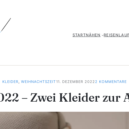
START
NÄHEN
REISEN
LAU
KLEIDER
, 
WEIHNACHTSZEIT
11. DEZEMBER 2022
2 KOMMENTARE
2 – Zwei Kleider zur 
–
Z
K