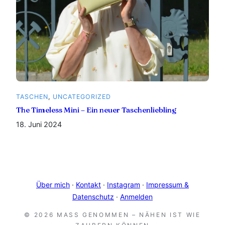
TASCHEN
, 
UNCATEGORIZED
The Timeless Mini – Ein neuer Taschenliebling
18. Juni 2024
Über mich
·
Kontakt
·
Instagram
·
Impressum &
Datenschutz
·
Anmelden
© 2026 MASS GENOMMEN – NÄHEN IST WIE Z