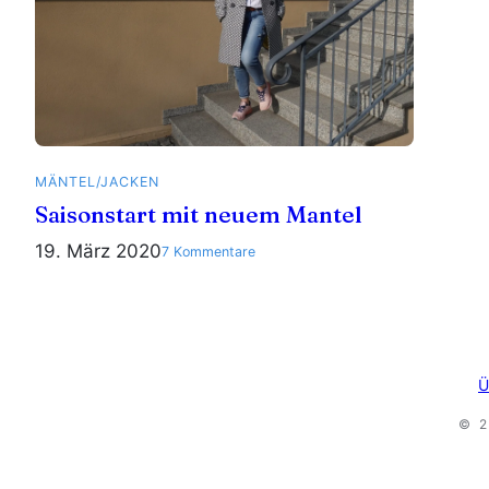
MÄNTEL/JACKEN
Saisonstart mit neuem Mantel
19. März 2020
zu
7 Kommentare
Saisonstart
mit
neuem
Mantel
Ü
© 