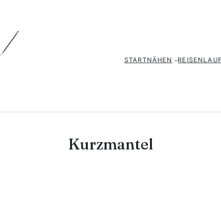
START
NÄHEN
REISEN
LAU
Kurzmantel