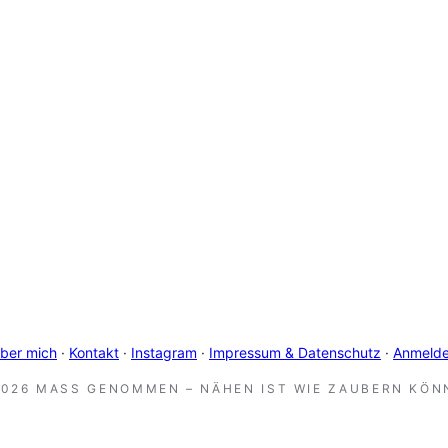
ber mich
·
Kontakt
·
Instagram
·
Impressum & Datenschutz
·
Anmeld
2026 MASS GENOMMEN – NÄHEN IST WIE ZAUBERN KÖNN