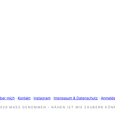
ber mich
·
Kontakt
·
Instagram
·
Impressum & Datenschutz
·
Anmeld
2026 MASS GENOMMEN – NÄHEN IST WIE ZAUBERN KÖNN