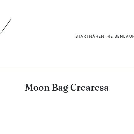
START
NÄHEN
REISEN
LAU
Moon Bag Crearesa