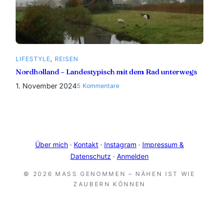
LIFESTYLE
, 
REISEN
Nordholland – Landestypisch mit dem Rad unterwegs
1. November 2024
zu
5 Kommentare
Nordholland
–
Landestypisch
mit
dem
Über mich
·
Kontakt
·
Instagram
·
Impressum &
Rad
Datenschutz
·
Anmelden
unterwegs
© 2026 MASS GENOMMEN – NÄHEN IST WIE Z
AUBERN KÖNNEN