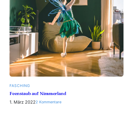
FASCHING
Feenstaub auf Nimmerland
1. März 2022
zu
2 Kommentare
Feenstaub
auf
Nimmerland