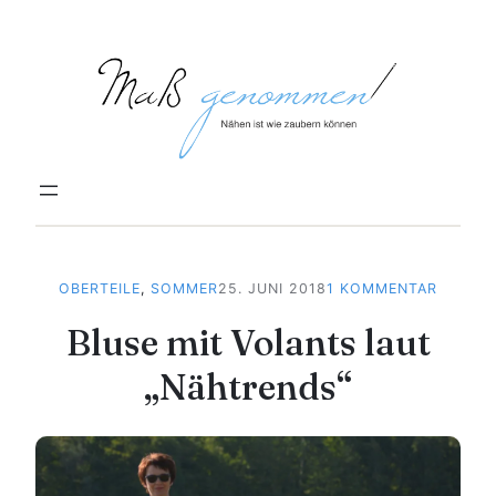
Zum
Inhalt
springen
ZU
OBERTEILE
, 
SOMMER
25. JUNI 2018
1 KOMMENTAR
BLUSE
Bluse mit Volants laut
MIT
VOLAN
„Nähtrends“
LAUT
„NÄHTR