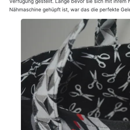
Verfügung gestellt. Lange bevor sie sich mit ihrem
Nähmaschine gehüpft ist, war das die perfekte Gele