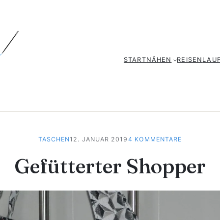
START
NÄHEN
REISEN
LAU
ZU
TASCHEN
12. JANUAR 2019
4 KOMMENTARE
GEFÜTTER
Gefütterter Shopper
SHOPPER