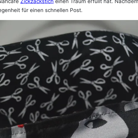
 Nähcafè
Zickzackstich
einen Traum erfüllt hat. Nachdem
genheit für einen schnellen Post.