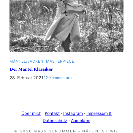
MÄNTEL/JACKEN
, 
MASTERPIECE
Der Mantel Klassiker
28. Februar 2021
zu
22 Kommentare
Der
Mantel
Klassiker
Über mich
·
Kontakt
·
Instagram
·
Impressum &
Datenschutz
·
Anmelden
© 2026 MASS GENOMMEN – NÄHEN IST WIE Z