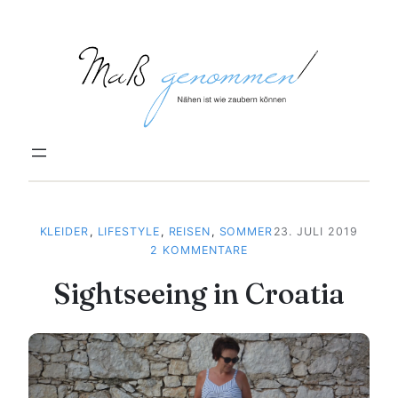
Zum
Inhalt
springen
KLEIDER
, 
LIFESTYLE
, 
REISEN
, 
SOMMER
23. JULI 2019
ZU
2 KOMMENTARE
SIGHTSEEING
Sightseeing in Croatia
IN
CROATIA