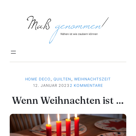
Zum
Inhalt
springen
HOME DECO
, 
QUILTEN
, 
WEIHNACHTSZEIT
ZU
12. JANUAR 2023
2 KOMMENTARE
WENN
Wenn Weihnachten ist …
WEIHNACHTEN
IST
…