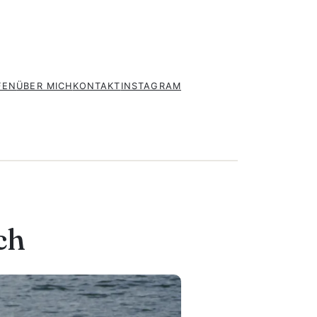
FEN
ÜBER MICH
KONTAKT
INSTAGRAM
ZU
RAUS
ch
AUS
DEM
SOMMERLOCH