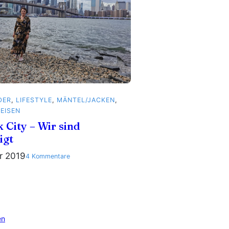
DER
, 
LIFESTYLE
, 
MÄNTEL/JACKEN
, 
REISEN
 City – Wir sind
igt
r 2019
zu
4 Kommentare
New
York
City
–
Wir
en
sind