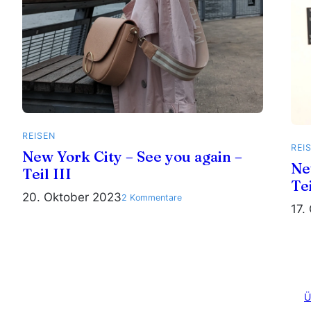
REISEN
REI
New York City – See you again –
Ne
Teil III
Tei
20. Oktober 2023
zu
2 Kommentare
17.
New
York
City
–
See
you
Ü
again