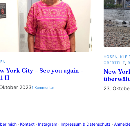
HOSEN
, 
KLEI
SEN
OBERTEILE
, 
w York City – See you again –
New York
l II
überwält
 Oktober 2023
zu
1 Kommentar
23. Oktobe
New
York
City
–
See
ber mich
·
Kontakt
·
Instagram
·
Impressum & Datenschutz
·
Anmeld
you
again