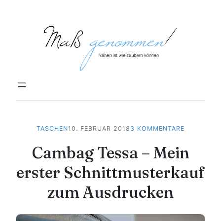
Zum
Inhalt
springen
ZU
TASCHEN
10. FEBRUAR 2018
3 KOMMENTARE
CAMBAG
Cambag Tessa – Mein
TESSA
–
erster Schnittmusterkauf
MEIN
ERSTER
zum Ausdrucken
SCHNITTM
ZUM
AUSDRUC