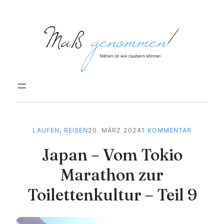
Zum
Inhalt
springen
ZU
LAUFEN
, 
REISEN
20. MÄRZ 2024
1 KOMMENTAR
JAPAN
Japan – Vom Tokio
–
VOM
Marathon zur
TOKIO
MARATH
Toilettenkultur – Teil 9
ZUR
TOILETT
–