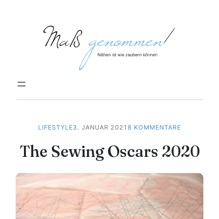
Zum
Inhalt
springen
ZU
LIFESTYLE
3. JANUAR 2021
8 KOMMENTARE
THE
The Sewing Oscars 2020
SEWING
OSCARS
2020