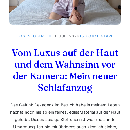
ZU
HOSEN
, 
OBERTEILE
1. JULI 2026
15 KOMMENTARE
VOM
LUXUS
Vom Luxus auf der Haut
AUF
DER
und dem Wahnsinn vor
HAUT
der Kamera: Mein neuer
UND
DEM
Schlafanzug
WAHNSI
VOR
DER
KAMERA
Das Gefühl: Dekadenz im BettIch habe in meinem Leben
MEIN
nachts noch nie so ein feines, edlesMaterial auf der Haut
NEUER
gehabt. Dieses seidige Stöffchen ist wie eine sanfte
SCHLAF
Umarmung. Ich bin mir übrigens auch ziemlich sicher,