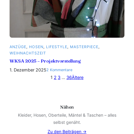
ANZÜGE
, 
HOSEN
, 
LIFESTYLE
, 
MASTERPIECE
, 
WEIHNACHTSZEIT
WKSA 2025 – Projektvorstellung
1. Dezember 2025
zu
2 Kommentare
WKSA
1
2
3
…
36
Ältere
2025
–
Projektvorstellung
Nähen
Kleider, Hosen, Oberteile, Mäntel & Taschen – alles
selbst genäht.
Zu den Beiträgen →