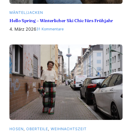
MÄNTEL/JACKEN
Hello Spring – Winterlicher Ski Chic fürs Frühjahr
4. März 2026
zu
31 Kommentare
Hello
Spring
–
Winterlicher
Ski
Chic
fürs
Frühjahr
HOSEN
, 
OBERTEILE
, 
WEIHNACHTSZEIT