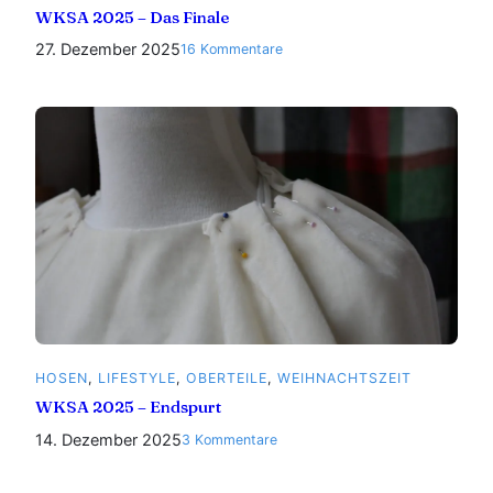
WKSA 2025 – Das Finale
27. Dezember 2025
zu
16 Kommentare
WKSA
2025
–
Das
Finale
HOSEN
, 
LIFESTYLE
, 
OBERTEILE
, 
WEIHNACHTSZEIT
WKSA 2025 – Endspurt
14. Dezember 2025
zu
3 Kommentare
WKSA
2025