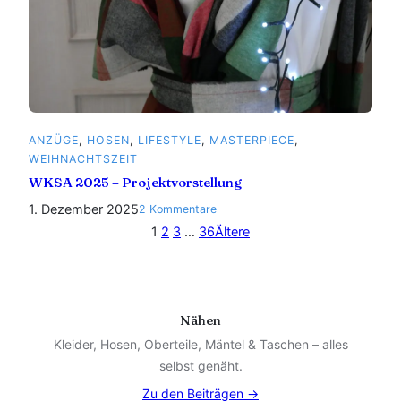
ANZÜGE
, 
HOSEN
, 
LIFESTYLE
, 
MASTERPIECE
, 
WEIHNACHTSZEIT
WKSA 2025 – Projektvorstellung
1. Dezember 2025
zu
2 Kommentare
WKSA
1
2
3
…
36
Ältere
2025
–
Projektvorstellung
Nähen
Kleider, Hosen, Oberteile, Mäntel & Taschen – alles
selbst genäht.
Zu den Beiträgen →