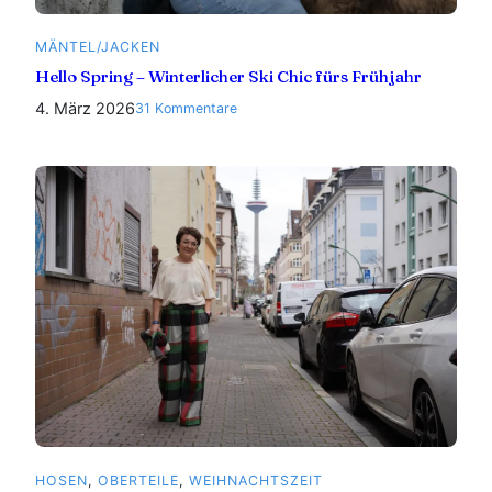
MÄNTEL/JACKEN
Hello Spring – Winterlicher Ski Chic fürs Frühjahr
4. März 2026
zu
31 Kommentare
Hello
Spring
–
Winterlicher
Ski
Chic
fürs
Frühjahr
HOSEN
, 
OBERTEILE
, 
WEIHNACHTSZEIT