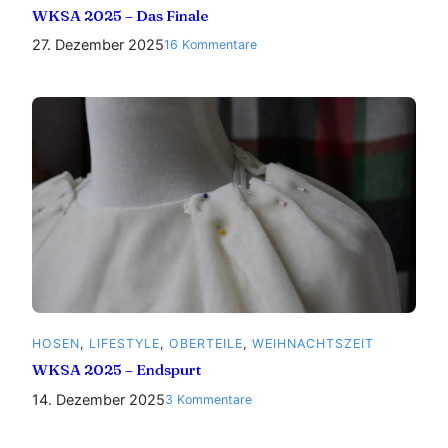
WKSA 2025 – Das Finale
27. Dezember 2025
zu
16 Kommentare
WKSA
2025
–
Das
Finale
HOSEN
, 
LIFESTYLE
, 
OBERTEILE
, 
WEIHNACHTSZEIT
WKSA 2025 – Endspurt
14. Dezember 2025
zu
3 Kommentare
WKSA
2025