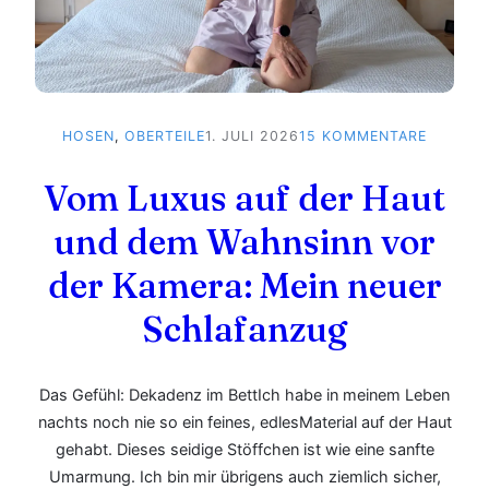
ZU
HOSEN
, 
OBERTEILE
1. JULI 2026
15 KOMMENTARE
VOM
LUXUS
Vom Luxus auf der Haut
AUF
DER
und dem Wahnsinn vor
HAUT
der Kamera: Mein neuer
UND
DEM
Schlafanzug
WAHNSI
VOR
DER
KAMERA
Das Gefühl: Dekadenz im BettIch habe in meinem Leben
MEIN
nachts noch nie so ein feines, edlesMaterial auf der Haut
NEUER
gehabt. Dieses seidige Stöffchen ist wie eine sanfte
SCHLAF
Umarmung. Ich bin mir übrigens auch ziemlich sicher,